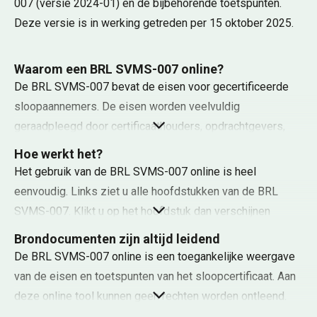
007 (versie 2024-01) en de bijbehorende toetspunten.
Deze versie is in werking getreden per 15 oktober 2025.
Waarom een BRL SVMS-007 online?
De BRL SVMS-007 bevat de eisen voor gecertificeerde
sloopaannemers. De eisen worden veelvuldig
geraadpleegd door certificaathouders, opdrachtgevers,
toezichthouders en certificatie-instellingen. Vaak ook in
Hoe werkt het?
combinatie met de toetspuntenlijst in SVMS-009.
Het gebruik van de BRL SVMS-007 online is heel
eenvoudig. Links ziet u alle hoofdstukken van de BRL
Om het raadplegen en lezen van de eisen te
SVMS-007. Klikt u op het hoofdstuk dan verschijnen
vergemakkelijken, is BRL SVMS-007 online ontwikkeld.
daaronder de bijbehorende paragrafen en eventuele
Brondocumenten zijn altijd leidend
Dit is een handige tool die de eisen aan het
subparagrafen. Vervolgens klikt u op de
De BRL SVMS-007 online is een toegankelijke weergave
sloopcertificaat en
(sub)paragraaf waarvan u de normtekst of de toetspunten
van de eisen en toetspunten van het sloopcertificaat. Aan
de toetspunten overzichtelijk weergeeft, waardoor u
wilt inzien. Rechts verschijnt de normtekst. Bovenaan ziet
deze online tool kunnen geen rechten worden ontleend.
deze snel en eenvoudig digitaal kunt raadplegen. U heeft
u drie tabbladen: Normtekst, Toetspunten en
De
brondocumenten
zoals deze zijn vastgelegd door het