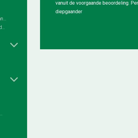
vanuit de voorgaande beoordeling. Per
diepgaander
2.1.9 Procedure onverhoeds aantreffen van asbest
2.2 Organisatiestructuur, verantwoordelijkheden en bevoegdheden
eersing van klachten en tekortkomingen