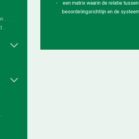
- een matrix waarin de relatie tusse
beoordelingsrichtlijn en de systee
2.1.9 Procedure onverhoeds aantreffen van asbest
2.2 Organisatiestructuur, verantwoordelijkheden en bevoegdheden
eersing van klachten en tekortkomingen