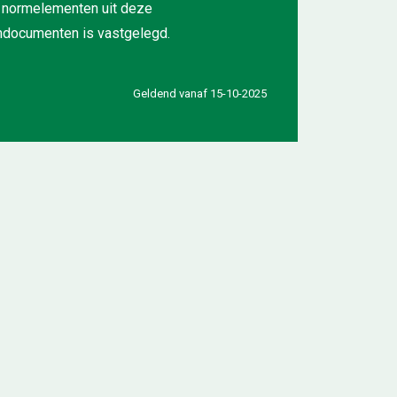
n normelementen uit deze
mdocumenten is vastgelegd.
Geldend vanaf 15-10-2025