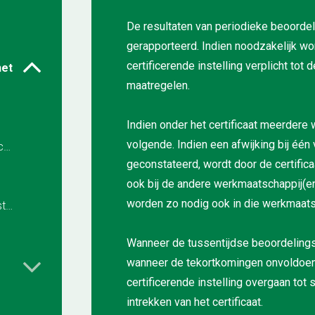
De resultaten van periodieke beoordel
gerapporteerd. Indien noodzakelijk w
certificerende instelling verplicht tot 
het
maatregelen.
Indien onder het certificaat meerdere
volgende. Indien een afwijking bij éé
6.3 Verlening van het managementsysteemcertificaat
geconstateerd, wordt door de certific
ook bij de andere werkmaatschappij(e
worden zo nodig ook in die werkmaatsc
6.6 Herbeoordeling van het managementsysteemcertificaat
Wanneer de tussentijdse beoordelingsr
wanneer de tekortkomingen onvoldoen
certificerende instelling overgaan tot s
intrekken van het certificaat.